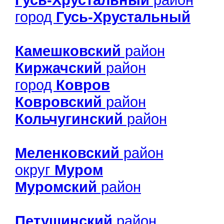
город
Гусь-Хрустальный
Камешковский
район
Киржачский
район
город
Ковров
Ковровский
район
Кольчугинский
район
Меленковский
район
округ
Муром
Муромский
район
Петушинский
район