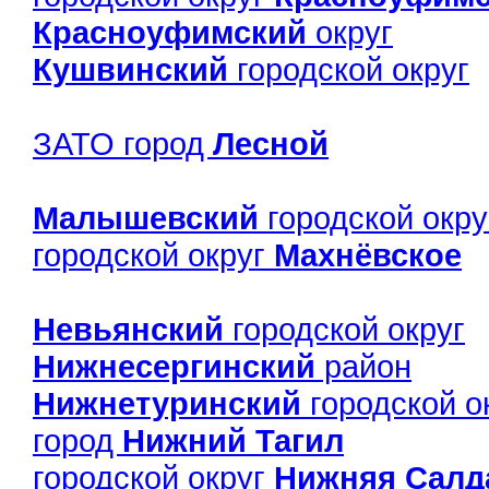
Красноуфимский
округ
Кушвинский
городской округ
ЗАТО город
Лесной
Малышевский
городской окру
городской округ
Махнёвское
Невьянский
городской округ
Нижнесергинский
район
Нижнетуринский
городской о
город
Нижний Тагил
городской округ
Нижняя Салд